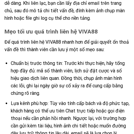
dễ dàng. Khi liên lạc, bạn cần lấy địa chỉ email trên trang
chủ, sau đó mô tả chi tiết vấn đề, đính kèm ảnh chụp màn
hình hoặc file ghi log cụ thể cho nền tảng.
Mẹo tối ưu quá trình liên hệ VIVA88
Để quá trình liên hệ VIVA88 nhanh hơn để giải quyết ổn thoả
vấn đề thì thành viên cần lưu ý một số mẹo sau:
Chuẩn bị trước thông tin: Trước khi thực hiện, hãy tổng
hợp đầy đủ: mã số thành viên, lịch sử đặt cược và số
hiệu giao dịch liên quan. Đồng thời, chụp ảnh màn hình
các lỗi, ghi lại ngày giờ sự cố xảy ra để cung cấp bằng
chứng rõ ràng.
Lựa kênh phù hợp: Tùy vào tính cấp bách và độ phức tạp,
khách hàng có thể ưu tiên Chat trực tiếp hoặc gọi điện
thoại nếu cần phản hồi nhanh. Ngược lại, với trường hợp
cần gửi kèm tài liệu, hình ảnh chi tiết hoặc muốn đường
dây lưu trữ thông tin lâu dài, email sẽ là lựa chọn lý