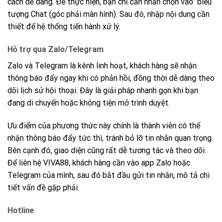
cách dễ dàng. Để thực hiện, bạn chỉ cần nhấn chọn vào biểu
tượng Chat (góc phải màn hình). Sau đó, nhập nội dung cần
thiết để hệ thống tiến hành xử lý.
Hỗ trợ qua Zalo/Telegram
Zalo và Telegram là kênh linh hoạt, khách hàng sẽ nhận
thông báo đẩy ngay khi có phản hồi, đồng thời dễ dàng theo
dõi lịch sử hội thoại. Đây là giải pháp nhanh gọn khi bạn
đang di chuyển hoặc không tiện mở trình duyệt.
Ưu điểm của phương thức này chính là thành viên có thể
nhận thông báo đẩy tức thì, tránh bỏ lỡ tin nhắn quan trọng.
Bên cạnh đó, giao diện cũng rất dễ tương tác và theo dõi.
Để liên hệ VIVA88, khách hàng cần vào app Zalo hoặc
Telegram của mình, sau đó bắt đầu gửi tin nhắn, mô tả chi
tiết vấn đề gặp phải.
Hotline