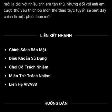
mới lạ đối với nhiều anh em tân thủ. Nhưng đối với anh em
cược thủ yêu thích bộ môn thể thao trực tuyến sẽ biết đây
chính là một phiên bản mới.
LIÊN KẾT NHANH
Chính Sách Bảo Mật
Điều Khoản Sử Dụng
Chơi Có Trách Nhiệm
Miễn Trừ Trách Nhiệm
Liên Hệ VIVA88
HƯỚNG DẪN