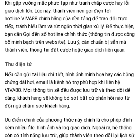
Khi gặp vướng mắc phức tạp như tranh chấp cược hay lỗi
giao dịch lớn. Lúc này, thành viên nên gọi điện tới
hotline VIVA88 chính hãng của nền tảng để trao đổi trực
tiếp, tránh hiểu lầm và rút ngắn thời gian xử lý. Để thực hiện,
bạn cần Gọi đến số hotline chính thức (thông tin được công
bố minh bạch trên website). Lưu ý, cần chuẩn bị sẵn mã
thành viên, thông tin đặt cược hoặc giao dịch liên quan.
Thư điện tử
Nếu cần gửi tài liệu chi tiết, hình ảnh minh họa hay các bằng
chứng dài hơi, email là kênh hỗ trợ phù hợp khi liên hệ
VIVA88. Mọi thông tin sẽ đều được lưu trữ và theo dõi dễ
dàng, khách hàng sẽ không bỏ sót bất cứ phản hồi nào từ
đội ngũ chăm sóc khách hàng.
Ưu điểm chính của phương thức này chính là cho phép đính
kèm nhiều file, hình ảnh và log giao dịch. Ngoài ra, hệ thống
còn có tính năng lưu trữ, giúp thành viên theo dõi lại lịch sử