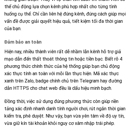
thể chủ động lựa chọn kênh phù hợp nhất cho từng tình
huống cụ thể. Chỉ cần liên hệ đúng kênh, đúng cách giúp mọi
vấn đề được giải quyết hiệu quả, tiết kiệm tối đa thời gian
của bạn.
Đảm bảo an toàn
Hiện nay, nhiều thành viên rất dễ nhầm lẫn kênh hỗ trợ giả
mạo dẫn đến thất thoát thông tin hoặc tiền bạc. Biết rõ 4
phương thức chính thức của hệ thống giúp bạn chủ động
xác thực tính an toàn với mỗi lần thực hiện. Mã xác thực
xanh trên Zalo, badge chính chủ trên Telegram hay đường
dẫn HTTPS cho chat web đều là dấu hiệu minh bạch.
Đồng thời, việc sử dụng đúng phương thức còn giúp nền
tảng xác định nhanh danh tính người chơi, rút ngắn thời gian
kiểm tra, phê duyệt. Như vậy, bạn vừa yên tâm về độ uy tín,
vừa giữ kín tài khoản khỏi nguy cơ xâm nhập trái phép.